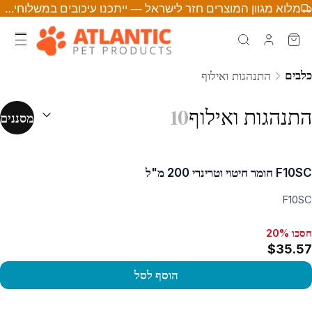
מלוא מגוון המוצרים חזר לישראל — ייתכנו עיכובים במשלוחים • לחצו לפרטים
כלבים
התנהגות ואילוף
מיון לפי:
(
אופצ
התנהגות ואילוף
10
מסננים
F10SC חומר חיטוי וטרינרי 200 מ"ל
F10SC
חסכו 20%
$35.57
הוסף לסל
פו במוצר